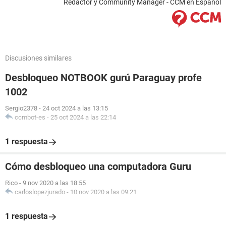
Redactor y Community Manager - CCM en Español
Discusiones similares
Desbloqueo NOTBOOK gurú Paraguay profe
1002
Sergio2378
-
24 oct 2024 a las 13:15
ccmbot-es
-
25 oct 2024 a las 22:14
1 respuesta
Cómo desbloqueo una computadora Guru
Rico
-
9 nov 2020 a las 18:55
carloslopezjurado
-
10 nov 2020 a las 09:21
1 respuesta