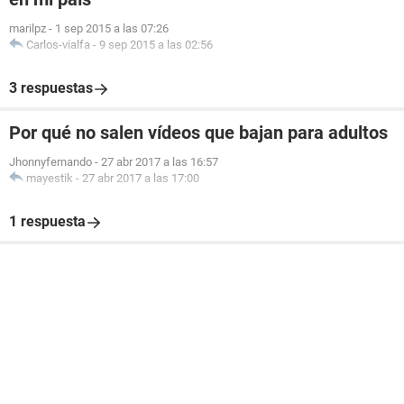
marilpz
-
1 sep 2015 a las 07:26
Carlos-vialfa
-
9 sep 2015 a las 02:56
3 respuestas
Por qué no salen vídeos que bajan para adultos
Jhonnyfernando
-
27 abr 2017 a las 16:57
mayestik
-
27 abr 2017 a las 17:00
1 respuesta