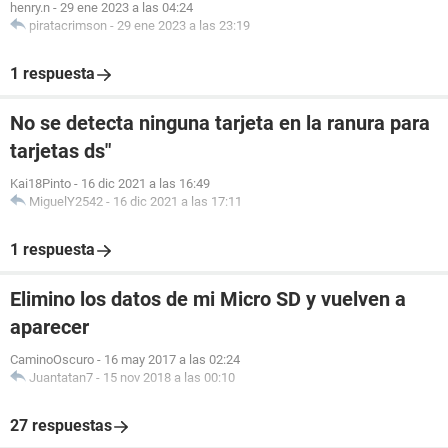
henry.n
-
29 ene 2023 a las 04:24
piratacrimson
-
29 ene 2023 a las 23:19
1 respuesta
No se detecta ninguna tarjeta en la ranura para
tarjetas ds"
Kai18Pinto
-
16 dic 2021 a las 16:49
MiguelY2542
-
16 dic 2021 a las 17:11
1 respuesta
Elimino los datos de mi Micro SD y vuelven a
aparecer
CaminoOscuro
-
16 may 2017 a las 02:24
Juantatan7
-
15 nov 2018 a las 00:10
27 respuestas