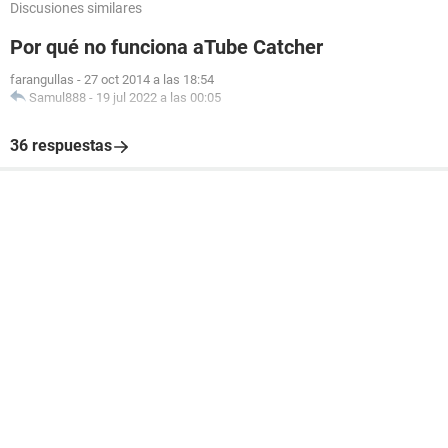
Discusiones similares
Por qué no funciona aTube Catcher
farangullas
-
27 oct 2014 a las 18:54
Samul888
-
19 jul 2022 a las 00:05
36 respuestas