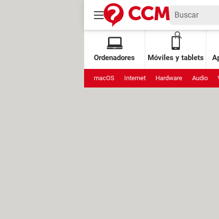
Ordenadores
Móviles y tablets
Ap
macOS
Internet
Hardware
Audio