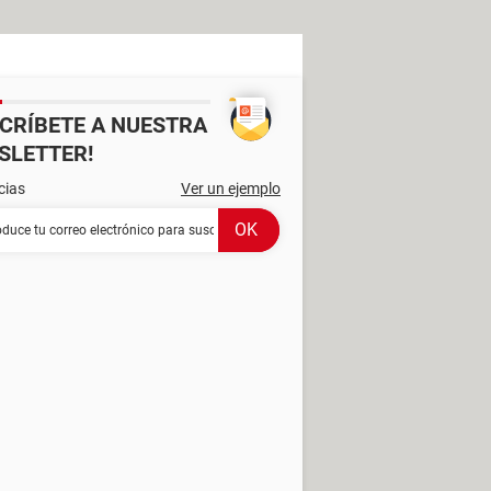
SCRÍBETE A NUESTRA
SLETTER!
cias
Ver un ejemplo