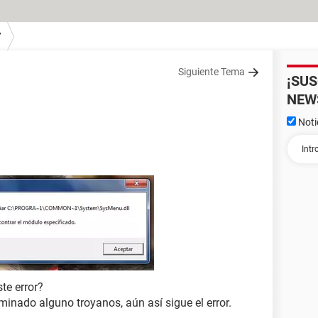
7
Siguiente Tema
¡SU
NEW
Noti
te error?
iminado alguno troyanos, aún así sigue el error.