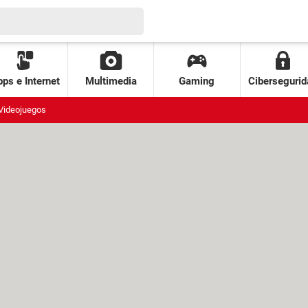
ps e Internet
Multimedia
Gaming
Cibersegurid
Videojuegos