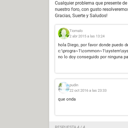
Cualquier problema que presente de 
nuestro foro, con gusto resolveremo
Gracias, Suerte y Saludos!
Tiomalo
2 abr 2015 a las 13:24
hola Diego, por favor donde puedo d
c:\progra~1\common~1\system\sys
no lo doy conseguido por ninguna par
pudin
22 oct 2016 a las 23:33
que onda
RESPUESTA 4 / 4