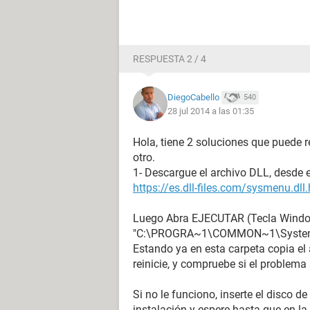
RESPUESTA 2 / 4
DiegoCabello
540
28 jul 2014 a las 01:35
Hola, tiene 2 soluciones que puede r
otro.
1- Descargue el archivo DLL, desde e
https://es.dll-files.com/sysmenu.dll
Luego Abra EJECUTAR (Tecla Windows
"C:\PROGRA~1\COMMON~1\Syste
Estando ya en esta carpeta copia el
reinicie, y compruebe si el problema
Si no le funciono, inserte el disco d
instalación y espere hasta que en la