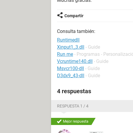
Muchas gracias.
Compartir
Consulta también:
Runtimedll
Xinput1_3.dll
- Guide
Run me
- Programas - Personalizaci
Vcruntime140.dll
- Guide
Msvcr100-dll
- Guide
D3dx9_43-dll
- Guide
4 respuestas
RESPUESTA 1 / 4
Mejor respuesta