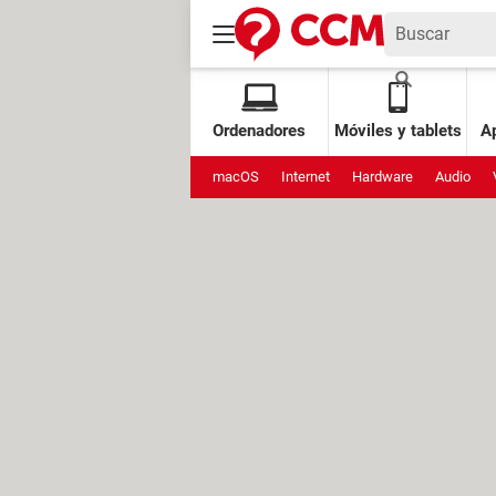
Ordenadores
Móviles y tablets
Ap
macOS
Internet
Hardware
Audio