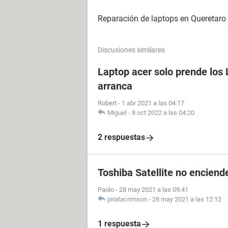
Reparación de laptops en Queretaro 
Discusiones similares
Laptop acer solo prende los 
arranca
Robert
-
1 abr 2021 a las 04:17
Miguel
-
8 oct 2022 a las 04:20
2 respuestas
Toshiba Satellite no enciende
Paolo
-
28 may 2021 a las 09:41
piratacrimson
-
28 may 2021 a las 12:12
1 respuesta