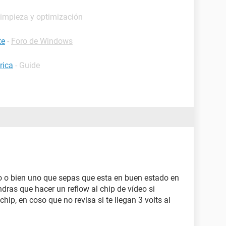
Limpieza y optimización
te
-
Foro de Windows
rica
- Guide
 o bien uno que sepas que esta en buen estado en
ndras que hacer un reflow al chip de vídeo si
chip, en coso que no revisa si te llegan 3 volts al