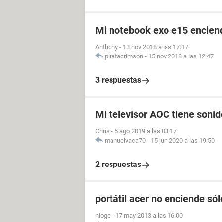
Mi notebook exo e15 enciend
Anthony
-
13 nov 2018 a las 17:17
piratacrimson
-
15 nov 2018 a las 12:47
3 respuestas
Mi televisor AOC tiene soni
Chris
-
5 ago 2019 a las 03:17
manuelvaca70
-
15 jun 2020 a las 19:50
2 respuestas
portátil acer no enciende só
nioge
-
17 may 2013 a las 16:00