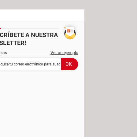
SCRÍBETE A NUESTRA
SLETTER!
cias
Ver un ejemplo