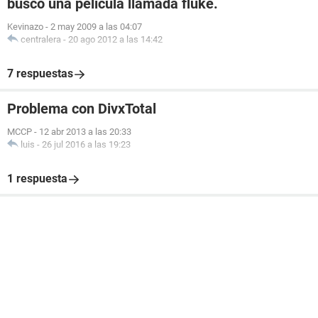
busco una pelicula llamada fluke.
Kevinazo
-
2 may 2009 a las 04:07
centralera
-
20 ago 2012 a las 14:42
7 respuestas
Problema con DivxTotal
MCCP
-
12 abr 2013 a las 20:33
luis
-
26 jul 2016 a las 19:23
1 respuesta