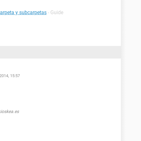
carpeta y subcarpetas
- Guide
2014, 15:57
ioskea.es