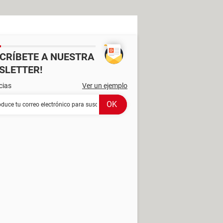
SCRÍBETE A NUESTRA
SLETTER!
cias
Ver un ejemplo