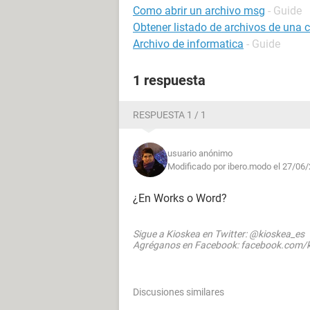
Como abrir un archivo msg
- Guide
Obtener listado de archivos de una 
Archivo de informatica
- Guide
1 respuesta
RESPUESTA 1 / 1
usuario anónimo
Modificado por ibero.modo el 27/06/
¿En Works o Word?
Sigue a Kioskea en Twitter: @kioskea_es
Agréganos en Facebook: facebook.com/k
Discusiones similares