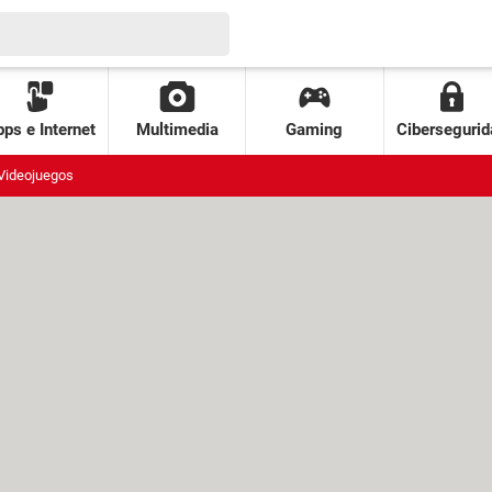
ps e Internet
Multimedia
Gaming
Cibersegurid
Videojuegos