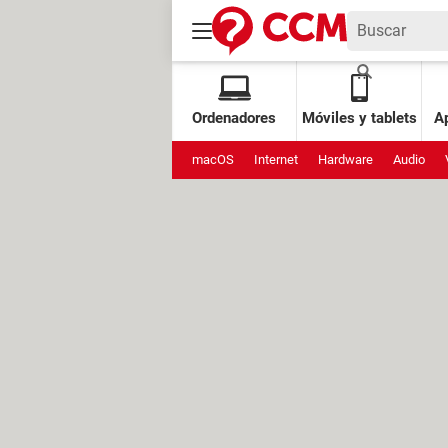
Ordenadores
Móviles y tablets
Ap
macOS
Internet
Hardware
Audio