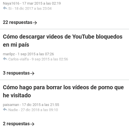
Naya1616
-
17 mar 2015 a las 02:19
Si
-
18 dic 2017 a las 23:04
22 respuestas
Cómo descargar videos de YouTube bloquedos
en mi país
marilpz
-
1 sep 2015 a las 07:26
Carlos-vialfa
-
9 sep 2015 a las 02:56
3 respuestas
Cómo hago para borrar los vídeos de porno que
he visitado
paisaman
-
17 dic 2015 a las 21:55
Nadie
-
27 dic 2018 a las 09:10
2 respuestas