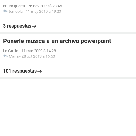
arturo guerra
-
26 nov 2009 à 23:45
terricola
-
11 may 2010 à 19:20
3 respuestas
Ponerle musica a un archivo powerpoint
La Grulla
-
11 mar 2009 à 14:28
María
-
28 oct 2013 à 15:50
101 respuestas