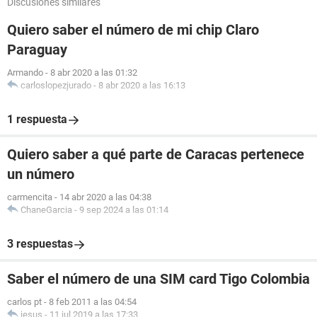
Discusiones similares
Quiero saber el número de mi chip Claro
Paraguay
Armando
-
8 abr 2020 a las 01:32
carloslopezjurado
-
8 abr 2020 a las 16:13
1 respuesta
Quiero saber a qué parte de Caracas pertenece
un número
carmencita
-
14 abr 2020 a las 04:38
ChaneGarcia
-
9 sep 2024 a las 01:14
3 respuestas
Saber el número de una SIM card Tigo Colombia
carlos pt
-
8 feb 2011 a las 04:54
jesus
-
11 jul 2019 a las 17:33