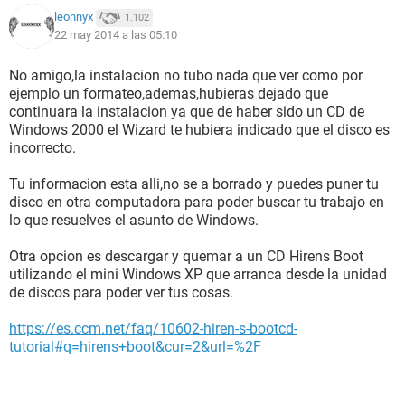
ARCHIVOS QUE TENIA ALLÍ??
leonnyx
1.102
22 may 2014 a las 05:10
Mi pc tiene dos discos duros, uno de respaldo y otro del
sistema operativo. Pregunta: ¿¿¿EN CUAL DE LOS DOS
No amigo,la instalacion no tubo nada que ver como por
DISCOS PUDO SALIR AFECTADO por dicha instalacion????
ejemplo un formateo,ademas,hubieras dejado que
Sera la unidad C en donde tenía el sistema operativo???
continuara la instalacion ya que de haber sido un CD de
Windows 2000 el Wizard te hubiera indicado que el disco es
Es que no puedo ingresar ni en modo seguro ni en el normal.
incorrecto.
Me preocupa porque era un trabajo que tenia 02 meses
haciendolo.
Tu informacion esta alli,no se a borrado y puedes puner tu
disco en otra computadora para poder buscar tu trabajo en
Cuando inicio la pc me sale mensajes del sistema que me
lo que resuelves el asunto de Windows.
dicen que ingrese el cd de windows xp servi pack 3 para
corregir fallas.
Otra opcion es descargar y quemar a un CD Hirens Boot
utilizando el mini Windows XP que arranca desde la unidad
Ese cd no lo tengo a la mano pero queria saber, si ese error
de discos para poder ver tus cosas.
que cometi, de colocar otro cd (windows 2000) me pudo
haber borrado mis archivos o tal vez no??? Gracias por sus
https://es.ccm.net/faq/10602-hiren-s-bootcd-
respuestas..
tutorial#q=hirens+boot&cur=2&url=%2F