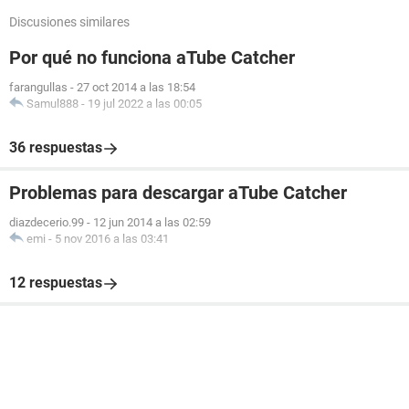
Discusiones similares
Por qué no funciona aTube Catcher
farangullas
-
27 oct 2014 a las 18:54
Samul888
-
19 jul 2022 a las 00:05
36 respuestas
Problemas para descargar aTube Catcher
diazdecerio.99
-
12 jun 2014 a las 02:59
emi
-
5 nov 2016 a las 03:41
12 respuestas