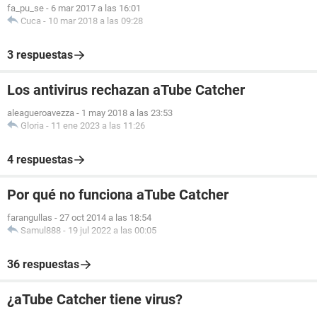
fa_pu_se
-
6 mar 2017 a las 16:01
Cuca
-
10 mar 2018 a las 09:28
3 respuestas
Los antivirus rechazan aTube Catcher
aleagueroavezza
-
1 may 2018 a las 23:53
Gloria
-
11 ene 2023 a las 11:26
4 respuestas
Por qué no funciona aTube Catcher
farangullas
-
27 oct 2014 a las 18:54
Samul888
-
19 jul 2022 a las 00:05
36 respuestas
¿aTube Catcher tiene virus?