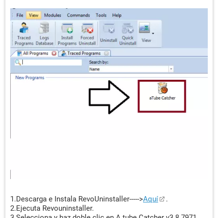
1.Descarga e Instala RevoUninstaller----->
Aquí
.
2.Ejecuta Revouninstaller.
3.Selecciona y haz doble clic en A tube Catcher v3.8 7971.