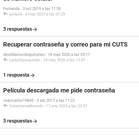
Fernanda
-
3 oct 2019 a las 11:55
gslaura
-
4 may 2023 a las 01:23
3 respuestas
Recuperar contraseña y correo para mi CUTS
daviddariosotoquinonez
-
18 may 2020 a las 05:17
carloslopezjurado
-
19 may 2020 a las 15:57
1 respuesta
Película descargada me pide contraseña
Juancarlos19845
-
3 abr 2017 a las 11:22
Yeseniamaldonado
-
17 ene 2023 a las 22:57
3 respuestas