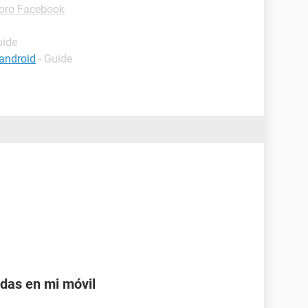
oro Facebook
uide
android
- Guide
adas en mi móvil