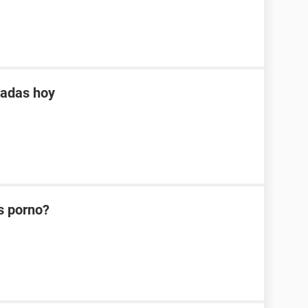
tadas hoy
s porno?