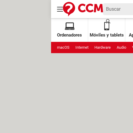
Ordenadores
Móviles y tablets
Ap
macOS
Internet
Hardware
Audio