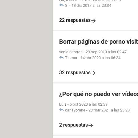
Si
-
18 dic 2017 a las 23:04
22 respuestas
Borrar páginas de porno visi
venicio torres
-
29 sep 2013 a las 02:47
Tinmar
-
14 abr 2020 a las 06:34
32 respuestas
¿Por qué no puedo ver vídeo
Luis
-
5 oct 2020 a las 02:39
canayorene
-
23 mar 2021 a las 23:20
2 respuestas