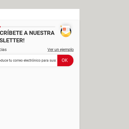
SCRÍBETE A NUESTRA
SLETTER!
cias
Ver un ejemplo