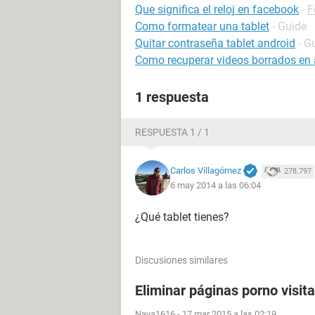
Que significa el reloj en facebook
-
F
Como formatear una tablet
- Guide
Quitar contraseña tablet android
- G
Como recuperar videos borrados en 
1 respuesta
RESPUESTA 1 / 1
Carlos Villagómez
278.797
6 may 2014 a las 06:04
¿Qué tablet tienes?
Discusiones similares
Eliminar páginas porno visit
Naya1616
-
17 mar 2015 a las 02:19