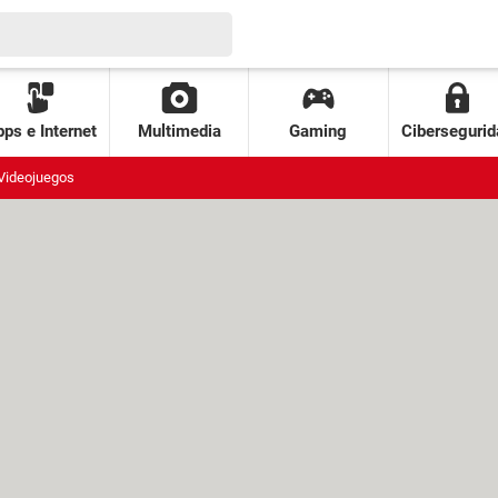
ps e Internet
Multimedia
Gaming
Cibersegurid
Videojuegos