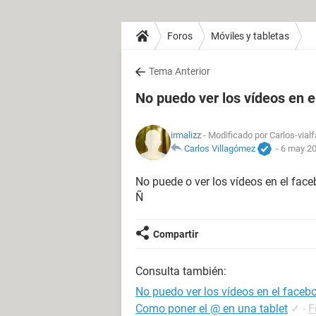
Foros
Móviles y tabletas
Tema Anterior
No puedo ver los vídeos en e
irmalizz
- Modificado por Carlos-vialf
Carlos Villagómez
-
6 may 20
No puede o ver los vídeos en el face
Ñ
Compartir
Consulta también:
No puedo ver los vídeos en el facebo
Como poner el @ en una tablet
✓
-
F