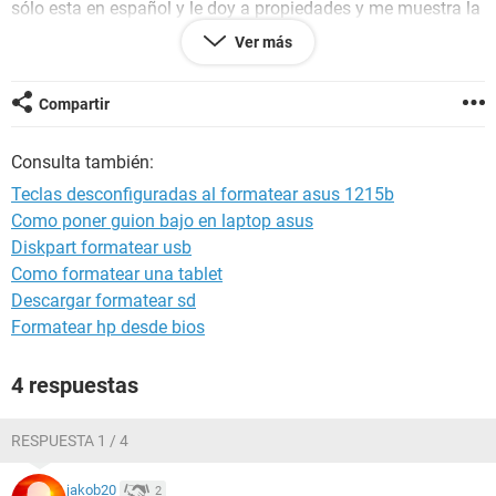
sólo esta en español y le doy a propiedades y me muestra la
posición de cada tecla y esta todo correcto.
Ver más
- Voy al soporte de asus y hago todo lo que recomiendan:
descargo un controlador y actualizo bios.
Compartir
- Me bajado un programa para cambiar las teclas de sitio, y
Consulta también:
no va, lo cambia pero luego pulso la tecla y sigue igual.
Teclas desconfiguradas al formatear asus 1215b
Y ahora estoy en un punto muerto que no se me ocurre nada
Como poner guion bajo en laptop asus
más! No se cual es el problema, puede ser que el windows
Diskpart formatear usb
venga ya desconfigurado y no pueda hacer nada?
Como formatear una tablet
Un saludo!
Descargar formatear sd
Formatear hp desde bios
4 respuestas
RESPUESTA 1 / 4
jakob20
2