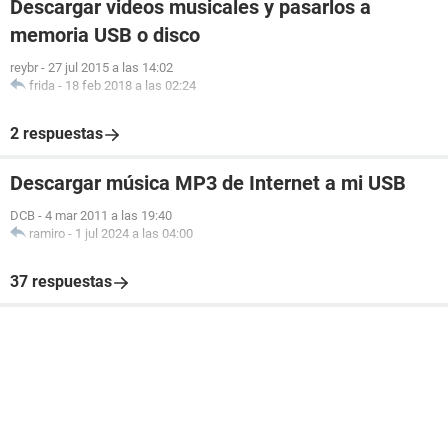
Descargar videos musicales y pasarlos a
memoria USB o disco
reybr
-
27 jul 2015 a las 14:02
frida
-
18 feb 2018 a las 02:24
2 respuestas
Descargar música MP3 de Internet a mi USB
DCB
-
4 mar 2011 a las 19:40
ramiro
-
1 jul 2024 a las 04:00
37 respuestas