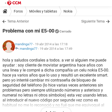
Foros
Móviles y tabletas
Nokia
Tema Anterior
Siguiente Tema
Problema con mi E5-00
Cerrado
mandinga77
- 19 abr 2014 a las 17:18
mandinga77
-
19 abr 2014 a las 17:49
hola y saludos cordiales a todos. a ver si alguien me puede
ayudar : soy cliente de movistar argentina hace años con
una linea y le compré a dicha compañía un celu nokia E5-00.
hace ya varios años que lo uso y resultó un excelente smart.
pero yo intenté cambiar mi contraseña de bloqueo de
seguridad del teléfono (lo hice varias veces anteriores sin
problemas pero siempre utilizando números y asterisco y
numeral no letras ni otros símbolos) esta vez usando letras.
al introducir el nuevo código por segunde vez como es
habitual no me lo reconoció y no fué que me equivoqué al
tipear asi es que a la quinta vez se me bloqueó a pesar de