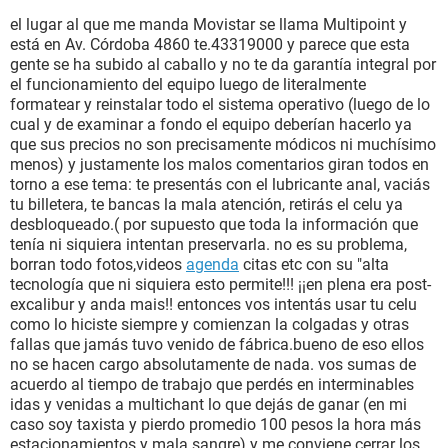
el lugar al que me manda Movistar se llama Multipoint y
está en Av. Córdoba 4860 te.43319000 y parece que esta
gente se ha subido al caballo y no te da garantía integral por
el funcionamiento del equipo luego de literalmente
formatear y reinstalar todo el sistema operativo (luego de lo
cual y de examinar a fondo el equipo deberían hacerlo ya
que sus precios no son precisamente módicos ni muchísimo
menos) y justamente los malos comentarios giran todos en
torno a ese tema: te presentás con el lubricante anal, vaciás
tu billetera, te bancas la mala atención, retirás el celu ya
desbloqueado.( por supuesto que toda la información que
tenía ni siquiera intentan preservarla. no es su problema,
borran todo fotos,videos
agenda
citas etc con su "alta
tecnología que ni siquiera esto permite!!! ¡¡en plena era post-
excalibur y anda mais!! entonces vos intentás usar tu celu
como lo hiciste siempre y comienzan la colgadas y otras
fallas que jamás tuvo venido de fábrica.bueno de eso ellos
no se hacen cargo absolutamente de nada. vos sumas de
acuerdo al tiempo de trabajo que perdés en interminables
idas y venidas a multichant lo que dejás de ganar (en mi
caso soy taxista y pierdo promedio 100 pesos la hora más
estacionamientos y mala sangre) y me conviene cerrar los