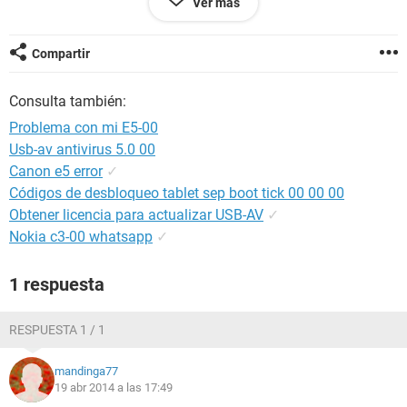
Ver más
que todas las veces puse la nueva clave ! (a la segunda vez
intenté volver atrás con la clave vieja por si se bloqueaba y
ya no me la reconoció) asi que se me bloqueó. en movistar
Compartir
me mandan a un service oficial de capital que no me resulta
confiable por muy malos comentarios en la web de
Consulta también:
muchísimos usuarios que lo probaron con pésimos
resultados ademas llamé y te atienden tipo "no molestes
Problema con mi E5-00
microbio nos sobra el trabajo" y "que te puedo cobrar?"asi
Usb-av antivirus 5.0 00
que como en la web vi lugares en dónde uno mismo podría
Canon e5 error
✓
desbloquearlo espero comentarios. desde ya muchas
gracias!
Códigos de desbloqueo tablet sep boot tick 00 00 00
Obtener licencia para actualizar USB-AV
✓
Nokia c3-00 whatsapp
✓
1 respuesta
RESPUESTA 1 / 1
mandinga77
19 abr 2014 a las 17:49