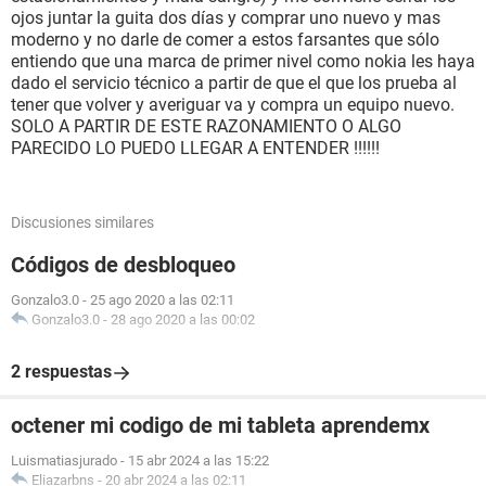
ojos juntar la guita dos días y comprar uno nuevo y mas
moderno y no darle de comer a estos farsantes que sólo
entiendo que una marca de primer nivel como nokia les haya
dado el servicio técnico a partir de que el que los prueba al
tener que volver y averiguar va y compra un equipo nuevo.
SOLO A PARTIR DE ESTE RAZONAMIENTO O ALGO
PARECIDO LO PUEDO LLEGAR A ENTENDER !!!!!!
Discusiones similares
Códigos de desbloqueo
Gonzalo3.0
-
25 ago 2020 a las 02:11
Gonzalo3.0
-
28 ago 2020 a las 00:02
2 respuestas
octener mi codigo de mi tableta aprendemx
Luismatiasjurado
-
15 abr 2024 a las 15:22
Eliazarbns
-
20 abr 2024 a las 02:11