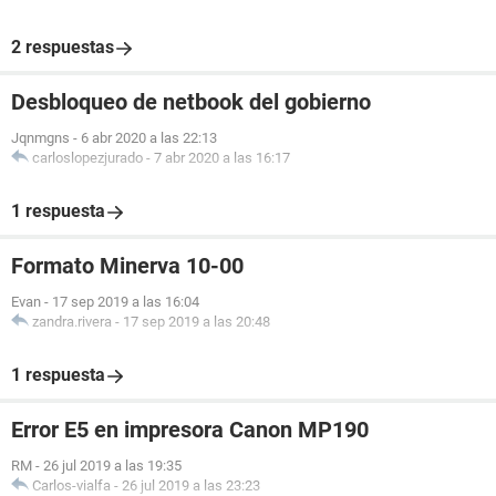
2 respuestas
Desbloqueo de netbook del gobierno
Jqnmgns
-
6 abr 2020 a las 22:13
carloslopezjurado
-
7 abr 2020 a las 16:17
1 respuesta
Formato Minerva 10-00
Evan
-
17 sep 2019 a las 16:04
zandra.rivera
-
17 sep 2019 a las 20:48
1 respuesta
Error E5 en impresora Canon MP190
RM
-
26 jul 2019 a las 19:35
Carlos-vialfa
-
26 jul 2019 a las 23:23