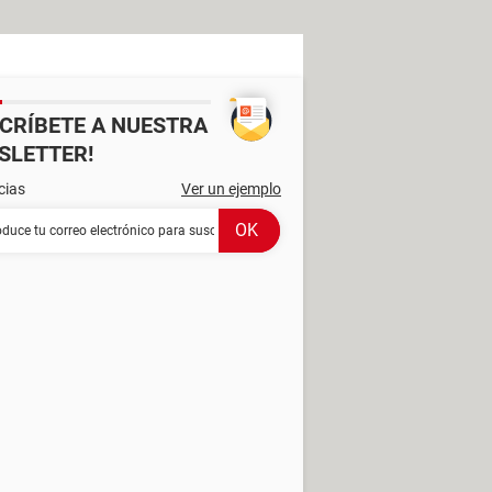
SCRÍBETE A NUESTRA
SLETTER!
cias
Ver un ejemplo