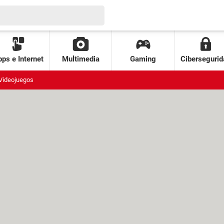
ps e Internet
Multimedia
Gaming
Cibersegurid
Videojuegos