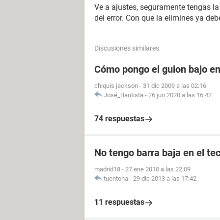
Ve a ajustes, seguramente tengas la 
del error. Con que la elimines ya deb
Discusiones similares
Cómo pongo el guion bajo e
chiquis jackson
-
31 dic 2009 a las 02:16
José_Bautista
-
26 jun 2020 a las 16:42
74 respuestas
No tengo barra baja en el te
madrid18
-
27 ene 2010 a las 22:09
tuentona
-
29 dic 2013 a las 17:42
11 respuestas