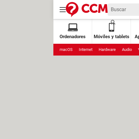
Ordenadores
Móviles y tablets
Ap
macOS
Internet
Hardware
Audio