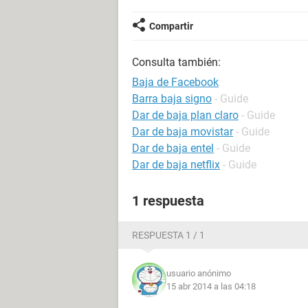
Compartir
Consulta también:
Baja de Facebook
Barra baja signo
- Guide
Dar de baja plan claro
- Guide
Dar de baja movistar
- Guide
Dar de baja entel
- Guide
Dar de baja netflix
- Guide
1 respuesta
RESPUESTA 1 / 1
usuario anónimo
15 abr 2014 a las 04:18