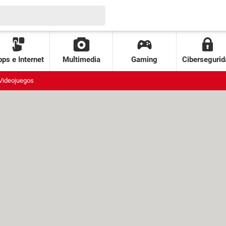
ps e Internet
Multimedia
Gaming
Cibersegurid
Videojuegos