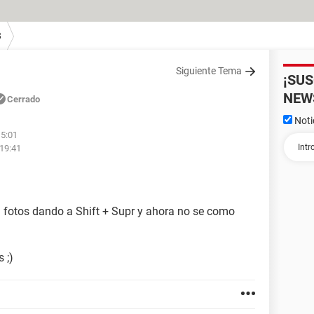
8
Siguiente Tema
¡SU
NEW
Cerrado
Noti
15:01
 19:41
n fotos dando a Shift + Supr y ahora no se como
 ;)