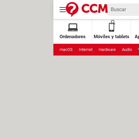
Ordenadores
Móviles y tablets
Ap
macOS
Internet
Hardware
Audio