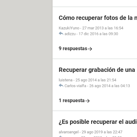
Cómo recuperar fotos de la m
KazukiYuno
-
27 mar 2013 a las 16:54
adizzu
-
17 dic 2016 a las 09:30
9 respuestas
Recuperar grabación de una
luistena
-
25 ago 2014 a las 21:54
Carlos-vialfa
-
26 ago 2014 a las 04:13
1 respuesta
¿Es posible recuperar el aud
alvaroangel
-
29 ago 2019 a las 22:47