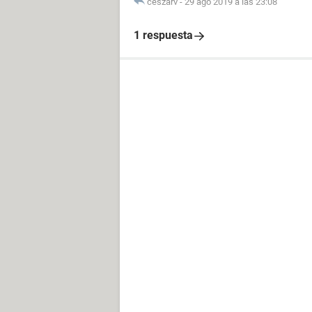
ceszarv
-
29 ago 2019 a las 23:08
1 respuesta