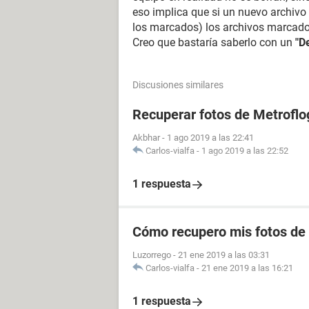
eso implica que si un nuevo archivo
los marcados) los archivos marcados
Creo que bastaría saberlo con un
"D
Discusiones similares
Recuperar fotos de Metroflo
Akbhar
-
1 ago 2019 a las 22:41
Carlos-vialfa
-
1 ago 2019 a las 22:52
1 respuesta
Cómo recupero mis fotos de
Luzorrego
-
21 ene 2019 a las 03:31
Carlos-vialfa
-
21 ene 2019 a las 16:21
1 respuesta