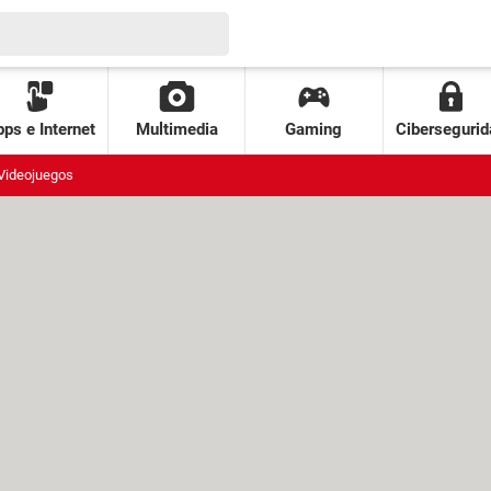
ps e Internet
Multimedia
Gaming
Cibersegurid
Videojuegos