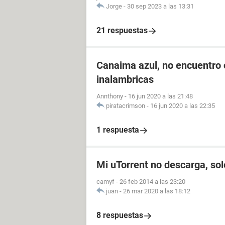
Jorge
-
30 sep 2023 a las 13:31
21 respuestas
Canaima azul, no encuentro 
inalambricas
Annthony
-
16 jun 2020 a las 21:48
piratacrimson
-
16 jun 2020 a las 22:35
1 respuesta
Mi uTorrent no descarga, so
camyf
-
26 feb 2014 a las 23:20
juan
-
26 mar 2020 a las 18:12
8 respuestas