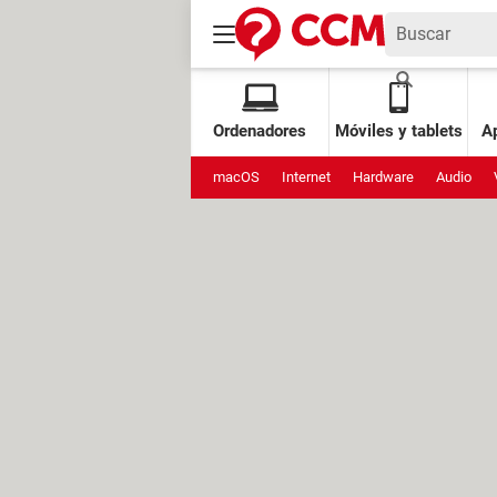
Ordenadores
Móviles y tablets
Ap
macOS
Internet
Hardware
Audio