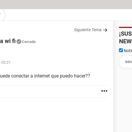
7
Siguiente Tema
¡SU
a wi fi
NEW
Cerrado
Noti
s 02:21
 puede conectar a internet que puedo hacer??