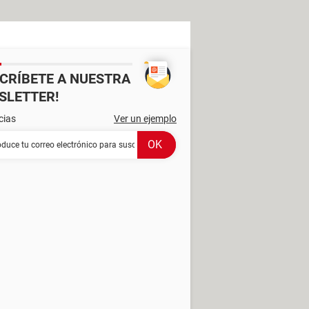
SCRÍBETE A NUESTRA
SLETTER!
cias
Ver un ejemplo