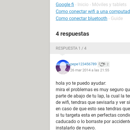
Google fi
- Inicio - Móviles y tablets
Como conectar wifi a una computador
Como conectar bluetooth
- Guide
4 respuestas
RESPUESTA 1 / 4
pepe123456789
2
26 mar 2014 a las 21:55
hola yo te puedo ayudar:
mira el problemas es muy seguro que 
parte de abajo de tu lap, la cual la 
de wifi, tendras que sevisarla y ver 
en caso de que esto sea tendras que
si tu targeta esta en perfectas condi
caducado o lo borraste por accidente
instalarlo de nuevo.