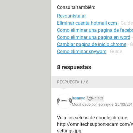
Consulta también:
Revounistalar
Eliminar cuenta hotmail ccm
- Guide
Como eliminar una pagina de faceb
Como eliminar una pagina en word
Cambiar pagina de inicio chrome
- 
Como eliminar spyware
- Guide
8 respuestas
RESPUESTA 1 / 8
leonnyx
1.102
Modificado por leonnyx el 25/03/201
Ve a los seteos de google chrome
http://omnitechsupport-scam.com/
settings.jpg