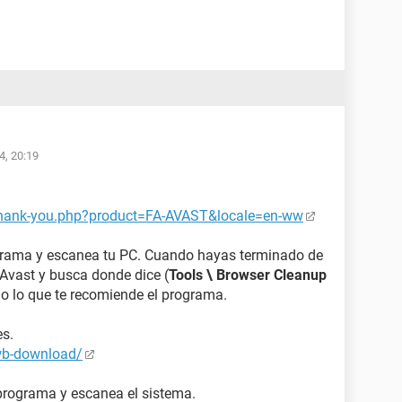
4, 20:19
thank-you.php?product=FA-AVAST&locale=en-ww
rograma y escanea tu PC. Cuando hayas terminado de
Avast y busca donde dice (
Tools \ Browser Cleanup
do lo que te recomiende el programa.
s.
wb-download/
 programa y escanea el sistema.