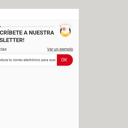
SCRÍBETE A NUESTRA
SLETTER!
cias
Ver un ejemplo