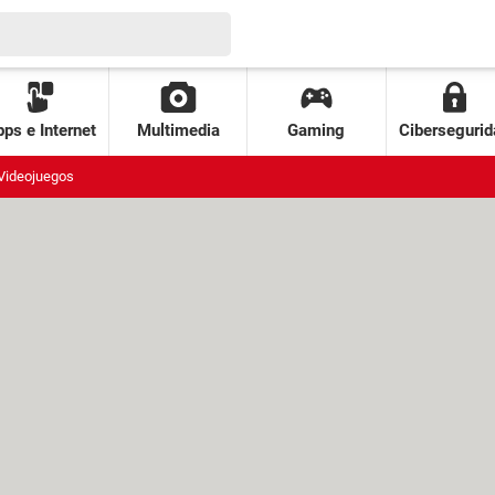
ps e Internet
Multimedia
Gaming
Cibersegurid
Videojuegos