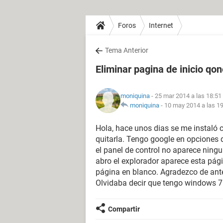
Foros
Internet
Tema Anterior
Eliminar pagina de inicio qo
moniquina
- 25 mar 2014 a las 18:51
moniquina
-
10 may 2014 a las 1
Hola, hace unos dias se me instaló
quitarla. Tengo google en opciones 
el panel de control no aparece ning
abro el explorador aparece esta pá
página en blanco. Agradezco de an
Olvidaba decir que tengo windows 7
Compartir