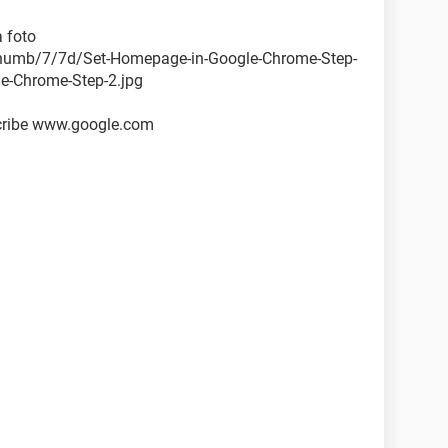
a foto
thumb/7/7d/Set-Homepage-in-Google-Chrome-Step-
e-Chrome-Step-2.jpg
escribe www.google.com