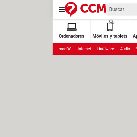
Ordenadores
Móviles y tablets
Ap
macOS
Internet
Hardware
Audio