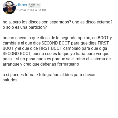
Standard CMOS Features
villazmt
70
15 mar 2014 à 04:00
Advances BIOS features
hola, pero los discos son separados? uno es disco externo?
Advances Chipset Features
o solo es una particion?
Integranted periphrals
bueno checa lo que dices de la segunda opcion, en BOOT y
cambiale el que dice SECOND BOOT para que diga FIRST
power management setup
BOOT y el que dice FIRST BOOT cambialo para que diga
SECOND BOOT, bueno eso es lo que yo haria para ver que
No le Entiendo NADA!.. Entre al primero de TODOS stardrs.. y
pasa... si no pasa nada es porque se eliminó el sistema de
ahi Salen los MASTES.. que pueden ser los Disco.. pero nose
arranque y creo que deberias formatearlo
que ponerles..
o si puedes tomale fotografias al bios para checar
y tambien en entre en la segunda opccion que esta lleno de
saludos
cosas como firs boot second bott
los dos dicen heard disc o algo. asi.. Dios. mio.
Nose Que Hacer. y que Tocar :(