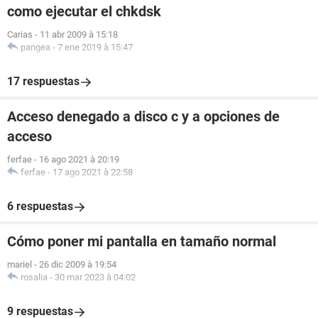
como ejecutar el chkdsk
Carias
-
11 abr 2009 à 15:18
pangea
-
7 ene 2019 à 15:47
17 respuestas
Acceso denegado a disco c y a opciones de
acceso
ferfae
-
16 ago 2021 à 20:19
ferfae
-
17 ago 2021 à 22:58
6 respuestas
Cómo poner mi pantalla en tamaño normal
mariel
-
26 dic 2009 à 19:54
rosalia
-
30 mar 2023 à 04:02
9 respuestas