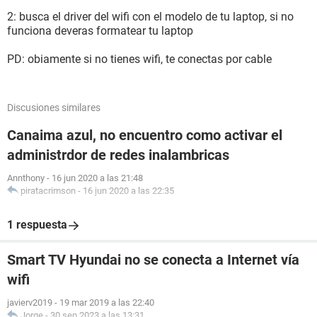
2: busca el driver del wifi con el modelo de tu laptop, si no
funciona deveras formatear tu laptop
PD: obiamente si no tienes wifi, te conectas por cable
Discusiones similares
Canaima azul, no encuentro como activar el
administrdor de redes inalambricas
Annthony
-
16 jun 2020 a las 21:48
piratacrimson
-
16 jun 2020 a las 22:35
1 respuesta
Smart TV Hyundai no se conecta a Internet vía
wifi
javierv2019
-
19 mar 2019 a las 22:40
Jorge
-
30 sep 2023 a las 13:31