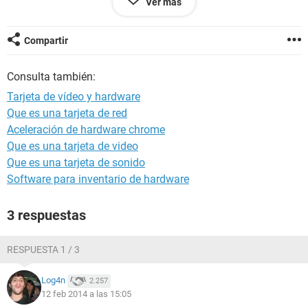
Ver más
los juegos se ven colgados, y ni idea porque si ya la probe y
jugue!
ayuda por favor :(
Compartir
SO 64 bits windows seven
Consulta también:
Memoria ram 6 GB
1 GB DDR2 nividia Geforce
Tarjeta de vídeo y hardware
Disco 320 GB
Que es una tarjeta de red
Intel dual E2180 2.00 GHZ .
Aceleración de hardware chrome
PD: en la evaluación de windows al formatear la pc debido
Que es una tarjeta de video
al desespero la evaluación bajo en el rendimiento del
Que es una tarjeta de sonido
procesador!
Software para inventario de hardware
3 respuestas
RESPUESTA 1 / 3
Log4n
2.257
12 feb 2014 a las 15:05