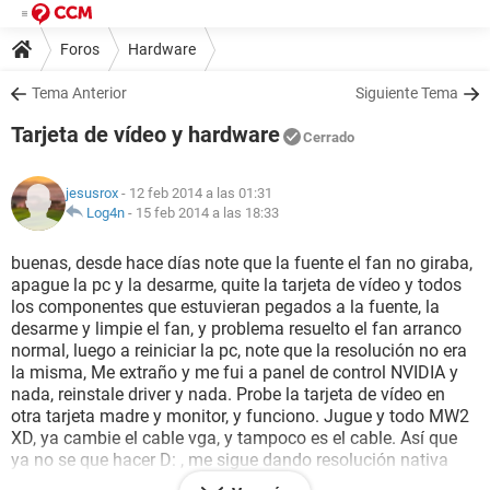
Foros
Hardware
Tema Anterior
Siguiente Tema
Tarjeta de vídeo y hardware
Cerrado
jesusrox
- 12 feb 2014 a las 01:31
Log4n
-
15 feb 2014 a las 18:33
buenas, desde hace días note que la fuente el fan no giraba,
apague la pc y la desarme, quite la tarjeta de vídeo y todos
los componentes que estuvieran pegados a la fuente, la
desarme y limpie el fan, y problema resuelto el fan arranco
normal, luego a reiniciar la pc, note que la resolución no era
la misma, Me extraño y me fui a panel de control NVIDIA y
nada, reinstale driver y nada. Probe la tarjeta de vídeo en
otra tarjeta madre y monitor, y funciono. Jugue y todo MW2
XD, ya cambie el cable vga, y tampoco es el cable. Así que
ya no se que hacer D: , me sigue dando resolución nativa
malisima, aunque la ajusto a cuando estaba antes, pero en