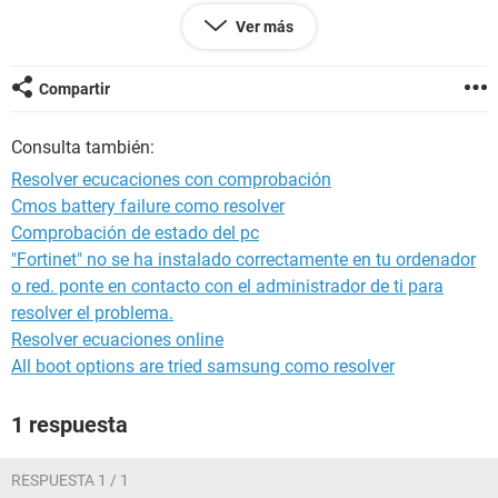
3X+5X=3 COMPROVACION
Ver más
9X+4=16 COMPROVACION
Compartir
POSDATA:LAS 2 PRIMERAS ECUACIONES SON DE
Consulta también:
NUMEROS ENTEROS LAS 3 ULTIMAS SON EN FRACCION.
GRACIAS BYE
Resolver ecucaciones con comprobación
Cmos battery failure como resolver
Comprobación de estado del pc
"Fortinet" no se ha instalado correctamente en tu ordenador
o red. ponte en contacto con el administrador de ti para
resolver el problema.
Resolver ecuaciones online
All boot options are tried samsung como resolver
1 respuesta
RESPUESTA 1 / 1