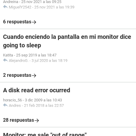
Andreina
-
25 nov 2021 a las 09:25
MiguelY2542
-
25 nov 2021 a las 19:39
6 respuestas
Cuando enciendo la pantalla en mi monitor dice
going to sleep
Katita
-
25 sep 2019 a las 18:47
AlejandroG.
-
3 jul 2020 a las 18:19
2 respuestas
A disk read error ocurred
horacio_56
-
3 dic 2009 a las 10:43
Andres
-
21 feb 2018 a las 22:57
28 respuestas
Monitor: me sale "out of range"