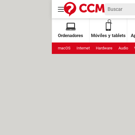
Ordenadores
Móviles y tablets
Ap
macOS
Internet
Hardware
Audio