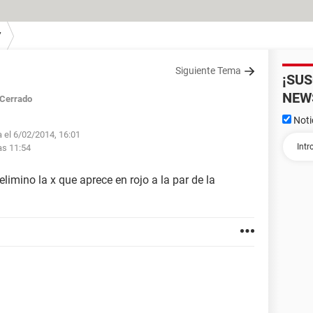
7
Siguiente Tema
¡SU
NEW
Cerrado
Noti
a el 6/02/2014, 16:01
as 11:54
limino la x que aprece en rojo a la par de la