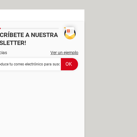
SCRÍBETE A NUESTRA
SLETTER!
cias
Ver un ejemplo