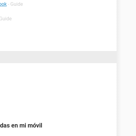
ook
- Guide
 Guide
adas en mi móvil