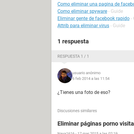
Como eliminar una pagina de faceb
Como eliminar spyware
- Guide
Eliminar gente de facebook rapido
-
Attrib para eliminar virus
- Guide
1 respuesta
RESPUESTA 1 / 1
usuario anónimo
6 feb 2014 a las 11:54
¿Tienes una foto de eso?
Discusiones similares
Eliminar páginas porno visit
Naya1616
-
17 mar 2015 a las 02:19