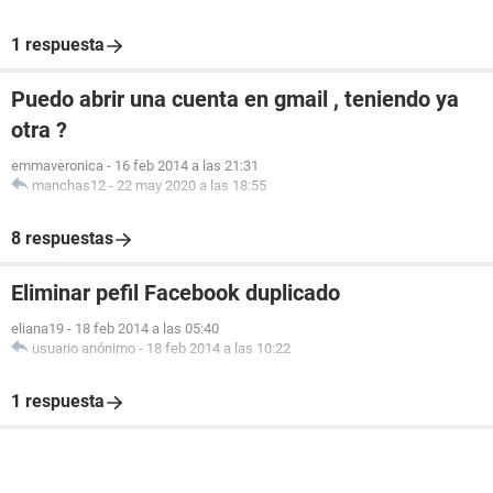
1 respuesta
Puedo abrir una cuenta en gmail , teniendo ya
otra ?
emmaveronica
-
16 feb 2014 a las 21:31
manchas12
-
22 may 2020 a las 18:55
8 respuestas
Eliminar pefil Facebook duplicado
eliana19
-
18 feb 2014 a las 05:40
usuario anónimo
-
18 feb 2014 a las 10:22
1 respuesta