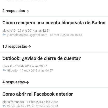
2 respuestas
Cómo recupero una cuenta bloqueada de Badoo
alevale10
-
29 ene 2014 a las 22:21
yusmaleyrojas12@gmail.com
-
13 mar 2020 a las 16:14
13 respuestas
Outlook: ¿Aviso de cierre de cuenta?
Clara O.
-
10 feb 2014 a las 20:57
Gilberto
-
17 may 2015 a las 06:57
4 respuestas
Como abrir mi Facebook anterior
olaris fernandez
-
11 feb 2014 a las 22:46
Carlos-vialfa
-
12 feb 2014 a las 06:24