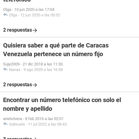
Olga
-
10 jun 2020 a las 17:04
Olga
-
12 jun 2020 a las 00:02
2 respuestas
Quisiera saber a qué parte de Caracas
Venezuela pertenece un número fijo
Suje2009
-
21 dic 2018 a las 11:30
Nanas
-
9 ago 2020 a las 16:58
2 respuestas
Encontrar un número telefónico con solo el
nombre y apellido
arielsilvera
-
8 feb 2016 a las 02:01
Gabruela
-
11 jul 2022 a las 08:43