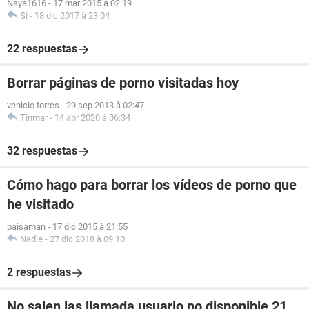
Naya1616
-
17 mar 2015 à 02:19
Si
-
18 dic 2017 à 23:04
22 respuestas
Borrar páginas de porno visitadas hoy
venicio torres
-
29 sep 2013 à 02:47
Tinmar
-
14 abr 2020 à 06:34
32 respuestas
Cómo hago para borrar los vídeos de porno que
he visitado
paisaman
-
17 dic 2015 à 21:55
Nadie
-
27 dic 2018 à 09:10
2 respuestas
No salen las llamada usuario no disponible 21