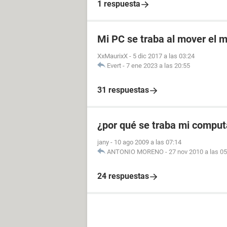
1 respuesta
Mi PC se traba al mover el 
XxMaurixX
-
5 dic 2017 a las 03:24
Evert
-
7 ene 2023 a las 20:55
31 respuestas
¿por qué se traba mi compu
jany
-
10 ago 2009 a las 07:14
ANTONIO MORENO
-
27 nov 2010 a las 05
24 respuestas