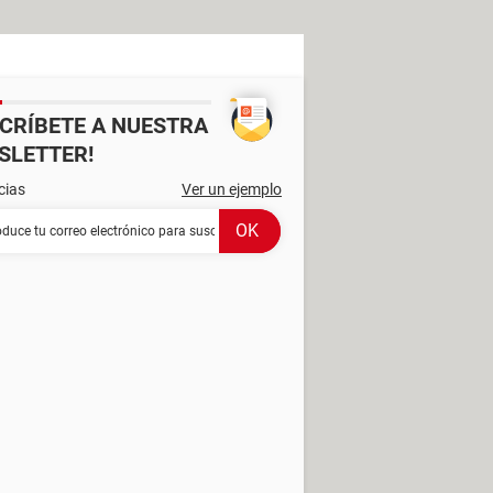
SCRÍBETE A NUESTRA
SLETTER!
cias
Ver un ejemplo