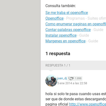
Consulta también:
Se me traba el openoffice
Openoffice
- Programas - Suites ofi
Como enumerar paginas en openoff
Contar palabras openoffice
- Guide
Instalar openoffice
- Guide
Margenes en openoffice
- Guide
1 respuesta
RESPUESTA 1 / 1
juan_dj
1.898
5 ene 2014 a las 22:58
hola si solo te pasa cuando usas est
ser que de donde estas descargando
pagina oficial
http://www.openoffice