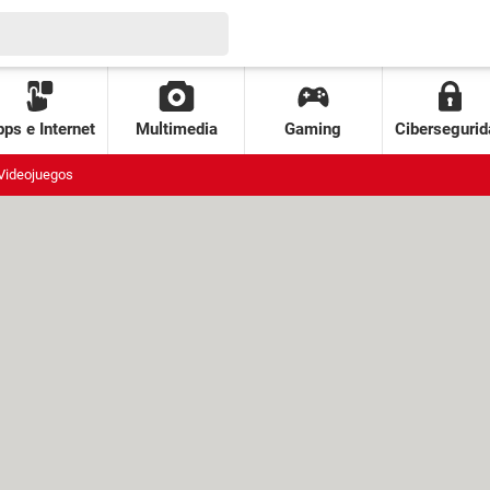
ps e Internet
Multimedia
Gaming
Cibersegurid
Videojuegos