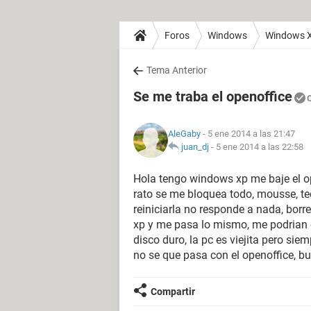
Foros
Windows
Windows 
Tema Anterior
Se me traba el openoffice
AleGaby
- 5 ene 2014 a las 21:47
juan_dj
-
5 ene 2014 a las 22:58
Hola tengo windows xp me baje el ope
rato se me bloquea todo, mousse, te
reiniciarla no responde a nada, borr
xp y me pasa lo mismo, me podrian o
disco duro, la pc es viejita pero si
no se que pasa con el openoffice, b
Compartir