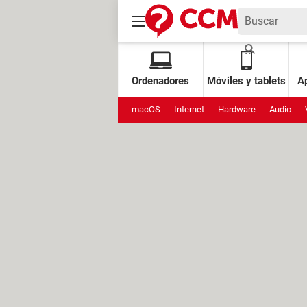
Ordenadores
Móviles y tablets
Ap
macOS
Internet
Hardware
Audio