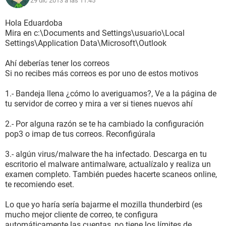
29 dic 2013 a las 11:45
Hola Eduardoba
Mira en c:\Documents and Settings\usuario\Local
Settings\Application Data\Microsoft\Outlook
Ahí deberías tener los correos
Si no recibes más correos es por uno de estos motivos
1.- Bandeja llena ¿cómo lo averiguamos?, Ve a la página de
tu servidor de correo y mira a ver si tienes nuevos ahí
2.- Por alguna razón se te ha cambiado la configuración
pop3 o imap de tus correos. Reconfigúrala
3.- algún virus/malware the ha infectado. Descarga en tu
escritorio el malware antimalware, actualízalo y realiza un
examen completo. También puedes hacerte scaneos online,
te recomiendo eset.
Lo que yo haría sería bajarme el mozilla thunderbird (es
mucho mejor cliente de correo, te configura
automáticamente las cuentas, no tiene los límites de