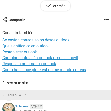
están los recibidos desde 2005 a 2010. Ahora todos los de la
Ver más
bandeja de entrada desaparecieron y quedaron los otros en
la bandeja creda como dije. Además desded ese m ismo
momento no puedo recibir correos pero si enviar. No toqué
Compartir
ninguna configuración, salvo que se haya desconfigurado
sólo al aparecer el problema. Quisiera por lo menos poder
Consulta también:
recibir correos nuevos, aunque si puedo recuperar los
correos que desaparecieron sería mejor. Si alguien me puede
Se envian correos solos desde outlook
ayudar le voy a agradecer. Saludos.
Que significa cc en outlook
Restablecer outlook
Cambiar contraseña outlook desde el móvil
Respuesta automatica outlook
Como hacer que pinterest no me mande correos
1 respuesta
RESPUESTA 1 / 1
Sr. Normal
627