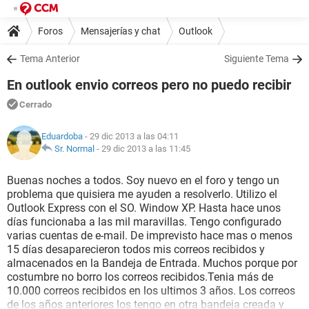
Foros
Mensajerías y chat
Outlook
Tema Anterior
Siguiente Tema
En outlook envio correos pero no puedo recibir
Cerrado
Eduardoba
- 29 dic 2013 a las 04:11
Sr. Normal
-
29 dic 2013 a las 11:45
Buenas noches a todos. Soy nuevo en el foro y tengo un
problema que quisiera me ayuden a resolverlo. Utilizo el
Outlook Express con el SO. Window XP. Hasta hace unos
días funcionaba a las mil maravillas. Tengo configurado
varias cuentas de e-mail. De imprevisto hace mas o menos
15 días desaparecieron todos mis correos recibidos y
almacenados en la Bandeja de Entrada. Muchos porque por
costumbre no borro los correos recibidos.Tenia más de
10.000 correos recibidos en los ultimos 3 años. Los correos
de los años anteriores los tengo en otra bandeja creada y