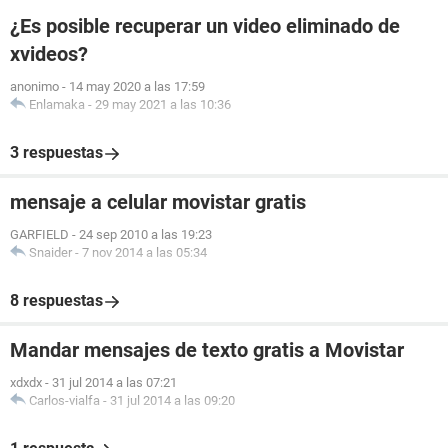
¿Es posible recuperar un video eliminado de
xvideos?
anonimo
-
14 may 2020 a las 17:59
Enlamaka
-
29 may 2021 a las 10:36
3 respuestas
mensaje a celular movistar gratis
GARFIELD
-
24 sep 2010 a las 19:23
Snaider
-
7 nov 2014 a las 05:34
8 respuestas
Mandar mensajes de texto gratis a Movistar
xdxdx
-
31 jul 2014 a las 07:21
Carlos-vialfa
-
31 jul 2014 a las 09:20