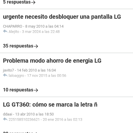
5 respuestas
urgente necesito desbloquer una pantalla LG
CHAPARRO
-
8 may 2010 a las 04:14
Alejito
-
3 mar 2024 a las 22:48
35 respuestas
Problema modo ahorro de energia LG
javito7
-
14 feb 2010 a las 16:04
laloaggro
-
17 nov 2015 a las 00:56
10 respuestas
LG GT360: cómo se marca la letra ñ
ddaai
-
13 abr 2010 a las 18:50
225158510236621
-
20 ene 2016 a las 02:13