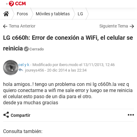
Foros
Móviles y tabletas
LG
Tema Anterior
Siguiente Tema
LG c660h: Error de conexión a WiFi, el celular se
reinicia
Cerrado
cel y k
- Modificado por ibero.modo el 13/11/2013, 12:46
joureys456 -
20 dic 2014 a las 22:34
hola amigos..! tengo un problema con mi lg c660h.la vez q
quiero conectarme a wifi me sale error y luego se me reinicia
el celular.esto paso de un dia para el otro.
desde ya muchas gracias
Compartir
Consulta también: