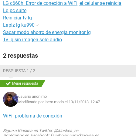
LG c660h: Error de conexión a WiFi, el celular se reinicia
Lg pc suite
Reiniciar tv lg
Lapiz lg ku990
✓
Sacar modo ahorro de energia monitor lg
Tv lg sin imagen solo audio
2 respuestas
RESPUESTA 1 / 2
Mejor respuesta
usuario anónimo
Modificado por ibero.modo el 13/11/2013, 12:47
WiFi: problema de conexión
Sigue a Kioskea en Twitter: @kioskea_es
Agréganos en Facebook: facebook.com/kioskea.es