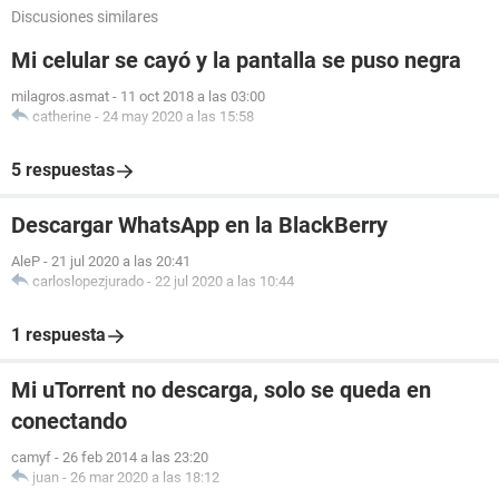
Discusiones similares
Mi celular se cayó y la pantalla se puso negra
milagros.asmat
-
11 oct 2018 a las 03:00
catherine
-
24 may 2020 a las 15:58
5 respuestas
Descargar WhatsApp en la BlackBerry
AleP
-
21 jul 2020 a las 20:41
carloslopezjurado
-
22 jul 2020 a las 10:44
1 respuesta
Mi uTorrent no descarga, solo se queda en
conectando
camyf
-
26 feb 2014 a las 23:20
juan
-
26 mar 2020 a las 18:12