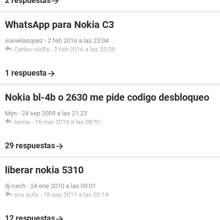
2 respuestas
WhatsApp para Nokia C3
isaivelasquez
-
2 feb 2016 a las 23:04
Carlos-vialfa
-
2 feb 2016 a las 23:59
1 respuesta
Nokia bl-4b o 2630 me pide codigo desbloqueo
Myn
-
24 sep 2009 a las 21:23
berna
-
16 mar 2016 a las 08:51
29 respuestas
liberar nokia 5310
dj-cech
-
24 ene 2010 a las 09:01
sos puta
-
18 sep 2011 a las 02:14
12 respuestas