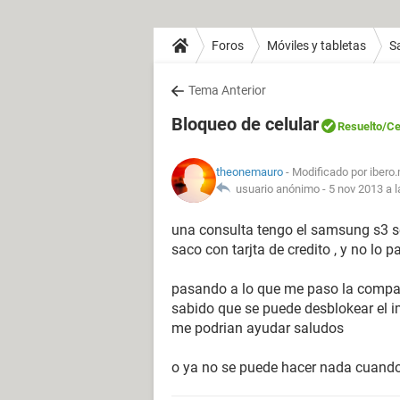
Foros
Móviles y tabletas
S
Tema Anterior
Bloqueo de celular
Resuelto
/Ce
theonemauro
- Modificado por ibero
usuario anónimo -
5 nov 2013 a l
una consulta tengo el samsung s3 se 
saco con tarjta de credito , y no lo 
pasando a lo que me paso la compañi
sabido que se puede desblokear el i
me podrian ayudar saludos
o ya no se puede hacer nada cuand