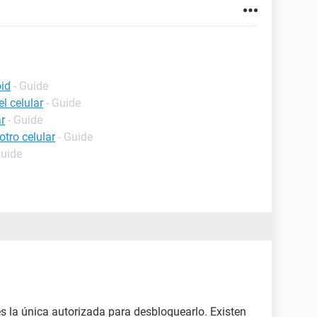
oid
- Guide
l celular
- Guide
r
- Guide
tro celular
- Guide
Guide
 la única autorizada para desbloquearlo. Existen