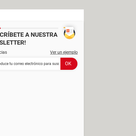
SCRÍBETE A NUESTRA
SLETTER!
cias
Ver un ejemplo