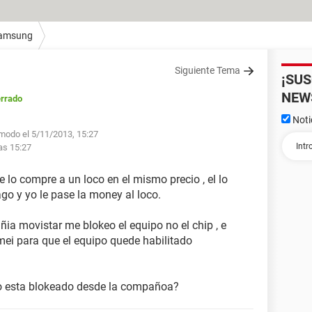
amsung
Siguiente Tema
¡SU
NEW
rrado
Noti
.modo el 5/11/2013, 15:27
as 15:27
lo compre a un loco en el mismo precio , el lo
pago y yo le pase la money al loco.
a movistar me blokeo el equipo no el chip , e
mei para que el equipo quede habilitado
o esta blokeado desde la compañoa?