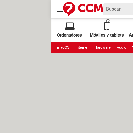
Ordenadores
Móviles y tablets
Ap
macOS
Internet
Hardware
Audio