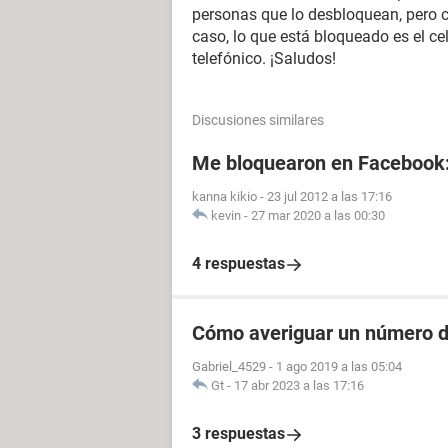
personas que lo desbloquean, pero co
caso, lo que está bloqueado es el ce
telefónico. ¡Saludos!
Discusiones similares
Me bloquearon en Facebook
kanna kikio
-
23 jul 2012 a las 17:16
kevin
-
27 mar 2020 a las 00:30
4 respuestas
Cómo averiguar un número de
Gabriel_4529
-
1 ago 2019 a las 05:04
Gt
-
17 abr 2023 a las 17:16
3 respuestas