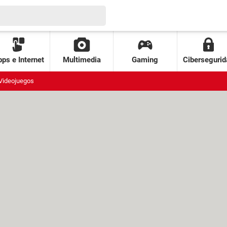
ps e Internet
Multimedia
Gaming
Cibersegurid
Videojuegos