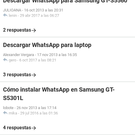
Descargar WhatsApp para Samsung GT-S5560
JULIOANA
-
16 oct 2013 a las 20:31
lenin
-
29 abr 2017 a las 06:27
2 respuestas
Descargar WhatsApp para laptop
Alexander Vergara
-
17 nov 2013 a las 16:35
gero
-
6 oct 2017 a las 08:21
3 respuestas
Cómo instalar WhatsApp en Samsung GT-
S5301L
lobote
-
26 nov 2013 a las 17:14
mika
-
29 jul 2016 a las 01:36
4 respuestas