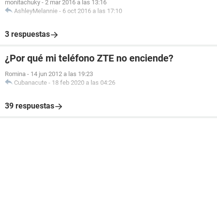
monitachuky
-
2 mar 2016 a las 13:16
AshleyMelannie
-
6 oct 2016 a las 17:10
3 respuestas
¿Por qué mi teléfono ZTE no enciende?
Romina
-
14 jun 2012 a las 19:23
Cubanacute
-
18 feb 2020 a las 04:26
39 respuestas