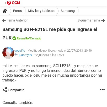
Foros
Móviles y tabletas
Samsung
Tema Anterior
Siguiente Tema
Samsung SGH-E215L me pide que ingrese el
PUK
Resuelto
/Cerrado
coquiño
- Modificado por ibero.modo el 22/07/2013, 20:40
juanmy89
-
22 jul 2013 a las 16:21
mi t.e. celular es un samsung, SGH-E215L, y me pide que
ingrese el PUK, y no tengo la menor idea del nùmero, como
puedo hacer, px el celu me es de mucha importancia por mi
trabajo.-
Compartir
Consulta también: