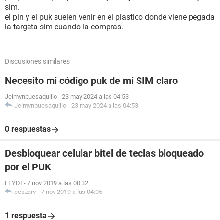
sim.
el pin y el puk suelen venir en el plastico donde viene pegada
la targeta sim cuando la compras.
Discusiones similares
Necesito mi código puk de mi SIM claro
Jeimynbuesaquillo
-
23 may 2024 a las 04:53
Jeimynbuesaquillo
-
23 may 2024 a las 04:53
0 respuestas
Desbloquear celular bitel de teclas bloqueado
por el PUK
LEYDI
-
7 nov 2019 a las 00:32
ceszarv
-
7 nov 2019 a las 04:05
1 respuesta