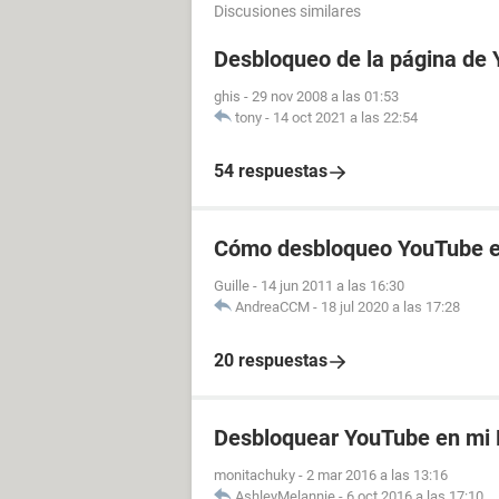
Discusiones similares
Desbloqueo de la página de
ghis
-
29 nov 2008 a las 01:53
tony
-
14 oct 2021 a las 22:54
54 respuestas
Cómo desbloqueo YouTube en
Guille
-
14 jun 2011 a las 16:30
AndreaCCM
-
18 jul 2020 a las 17:28
20 respuestas
Desbloquear YouTube en mi
monitachuky
-
2 mar 2016 a las 13:16
AshleyMelannie
-
6 oct 2016 a las 17:10