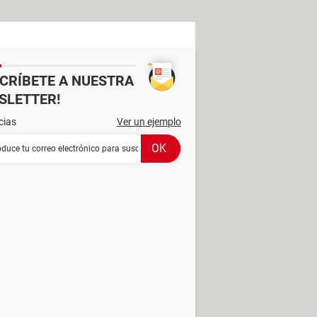
SCRÍBETE A NUESTRA
SLETTER!
cias
Ver un ejemplo