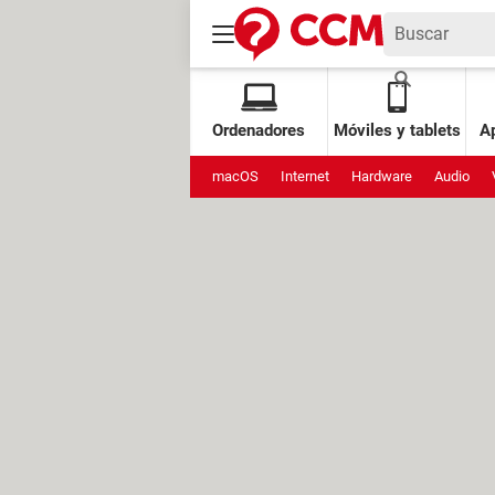
Ordenadores
Móviles y tablets
Ap
macOS
Internet
Hardware
Audio