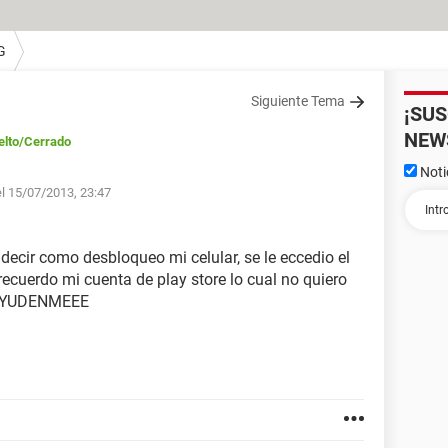
G
Siguiente Tema
¡SU
NEW
elto
/Cerrado
Noti
el 15/07/2013, 23:47
ecir como desbloqueo mi celular, se le eccedio el
recuerdo mi cuenta de play store lo cual no quiero
? AYUDENMEEE