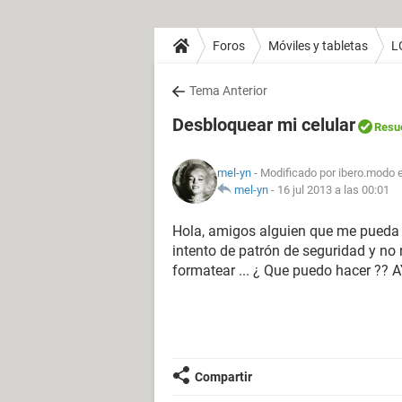
Foros
Móviles y tabletas
L
Tema Anterior
Desbloquear mi celular
Resu
mel-yn
- Modificado por ibero.modo 
mel-yn
-
16 jul 2013 a las 00:01
Hola, amigos alguien que me pueda d
intento de patrón de seguridad y no 
formatear ... ¿ Que puedo hacer ?
Compartir