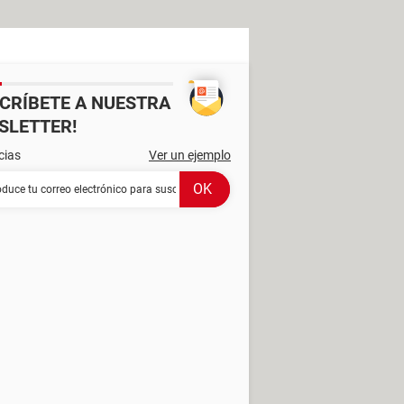
SCRÍBETE A NUESTRA
SLETTER!
cias
Ver un ejemplo