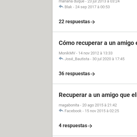
mariana duque
-
23 jul 2013 à 03:24
Blak
-
24 sep 2017 à 00:53
22 respuestas
Cómo recuperar a un amigo 
MonikMV
-
14 nov 2012 à 13:33
José_Bautista
-
30 jul 2020 à 17:45
36 respuestas
Recuperar a un amigo que e
magabonita
-
20 ago 2015 à 21:42
Facebook
-
15 nov 2015 à 02:25
4 respuestas