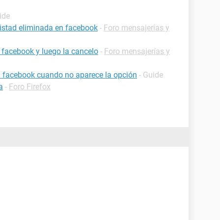
ide
istad eliminada en facebook
-
Foro mensajerías y
n facebook y luego la cancelo
-
Foro mensajerías y
n facebook cuando no aparece la opción
- Guide
a
-
Foro Firefox