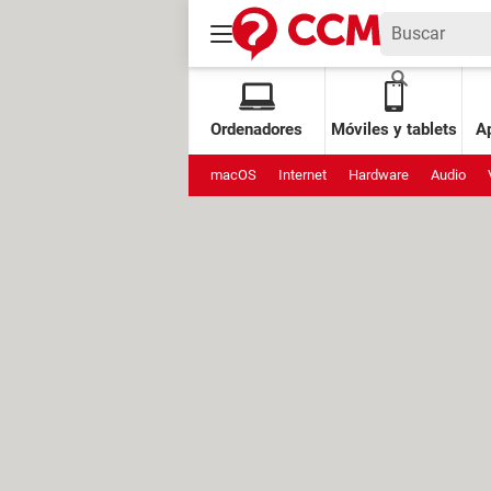
Ordenadores
Móviles y tablets
Ap
macOS
Internet
Hardware
Audio