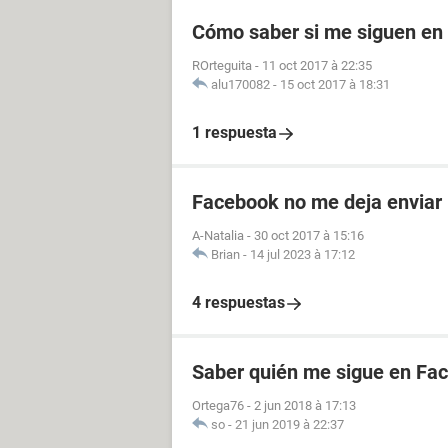
Cómo saber si me siguen en
ROrteguita
-
11 oct 2017 à 22:35
alu170082
-
15 oct 2017 à 18:31
1 respuesta
Facebook no me deja enviar 
A-Natalia
-
30 oct 2017 à 15:16
Brian
-
14 jul 2023 à 17:12
4 respuestas
Saber quién me sigue en Fac
Ortega76
-
2 jun 2018 à 17:13
so
-
21 jun 2019 à 22:37