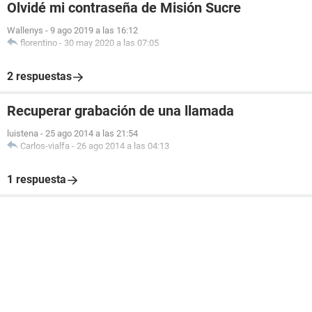
Olvidé mi contraseña de Misión Sucre
Wallenys
-
9 ago 2019 a las 16:12
florentino
-
30 may 2020 a las 07:05
2 respuestas
Recuperar grabación de una llamada
luistena
-
25 ago 2014 a las 21:54
Carlos-vialfa
-
26 ago 2014 a las 04:13
1 respuesta