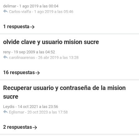
delimar
-
1 ago 2019 a las 00:04
Carlos-vialfa
-
1 ago 2019 a las 05:46
1 respuesta
olvide clave y usuario mision sucre
reny
-
19 sep 2009 a las 04:52
carolinaarenas
-
26 abr 2019 a las 13:28
16 respuestas
Recuperar usuario y contraseña de la mision
sucre
Leydis
-
14 oct 2021 a las 23:56
Eglismar
-
20 oct 2023 a las 17:58
2 respuestas