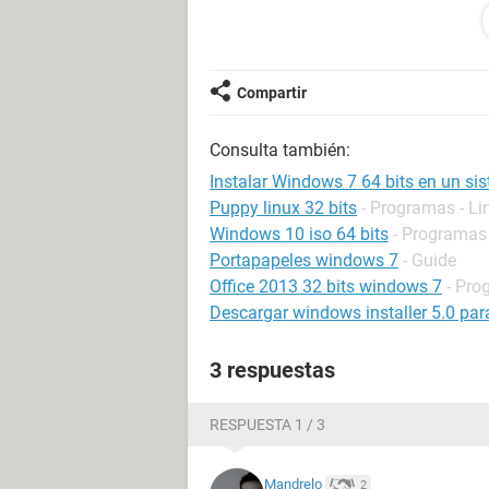
Ojala haya alguien ahi que me pue
driver a esta maquina por que no ex
Dejo el modelo de la maquina:
Compartir
Sony Vaio. Product name SVE1111
Consulta también:
AMD E3-1800 APU with Radeon(tm) 
Memoria instalada 2.00 GB
Instalar Windows 7 64 bits en un si
Sistema operativo de 32 bits
Puppy linux 32 bits
- Programas - Li
Windows 10 iso 64 bits
- Programas
Portapapeles windows 7
- Guide
Office 2013 32 bits windows 7
- Pro
Descargar windows installer 5.0 par
3 respuestas
RESPUESTA 1 / 3
Mandrelo
2