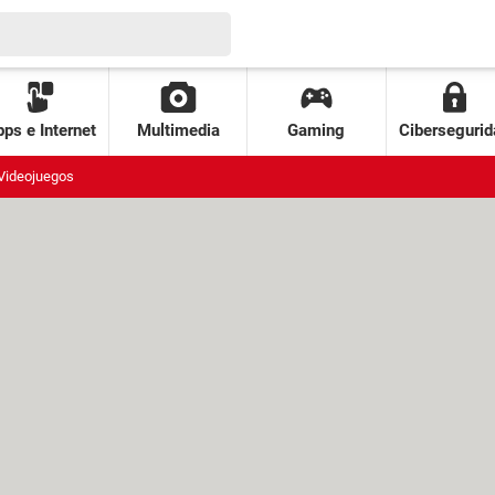
ps e Internet
Multimedia
Gaming
Cibersegurid
Videojuegos