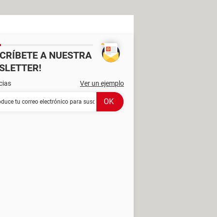
SCRÍBETE A NUESTRA
SLETTER!
cias
Ver un ejemplo