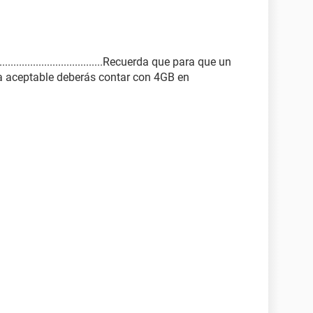
...............................Recuerda que para que un
a aceptable deberás contar con 4GB en