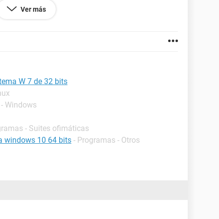
Ver más
da dar una mano por que no puedo poner ningun
isten de 32 bits.
5ELP
HD Graphics 1.70 GHz
stema W 7 de 32 bits
nux
 - Windows
gramas - Suites ofimáticas
a windows 10 64 bits
- Programas - Otros