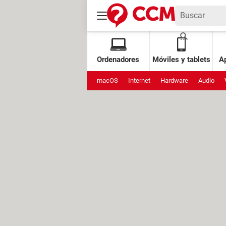
Ordenadores
Móviles y tablets
Ap
macOS
Internet
Hardware
Audio