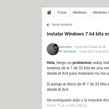
Foros
Windows
Windows 
Tema Anterior
Instalar Windows 7 64 bits e
Mandrelo
- 15 jun 2013 a las 22:56
Mandrelo
-
15 jun 2013 a las 23:3
Hola
, tengo un
problemon
, estoy tr
sistema de w 7 de 32 bits en una n
desde el dvd para instalarlo no me 
Si pongo el disco de W 7 de 32 bits 
desde el dvd.
He averiguado algo y la mayoria dice
tengo 5 ya a esta altura.