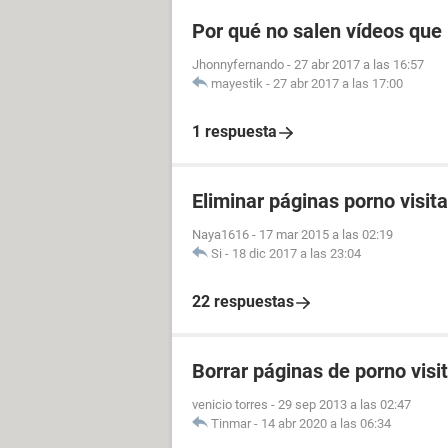
Por qué no salen vídeos que 
Jhonnyfernando
-
27 abr 2017 a las 16:57
mayestik
-
27 abr 2017 a las 17:00
1 respuesta
Eliminar páginas porno visit
Naya1616
-
17 mar 2015 a las 02:19
Si
-
18 dic 2017 a las 23:04
22 respuestas
Borrar páginas de porno visi
venicio torres
-
29 sep 2013 a las 02:47
Tinmar
-
14 abr 2020 a las 06:34