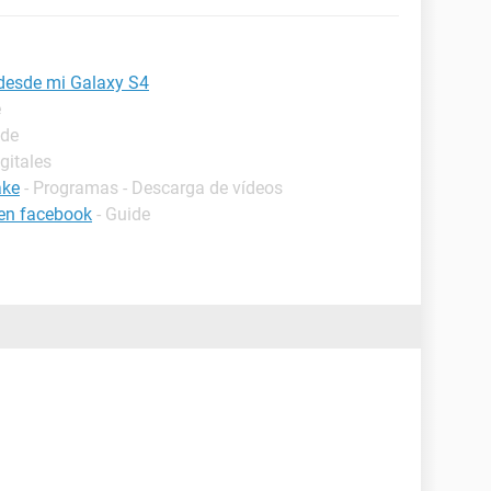
desde mi Galaxy S4
e
ide
gitales
ake
- Programas - Descarga de vídeos
 en facebook
- Guide