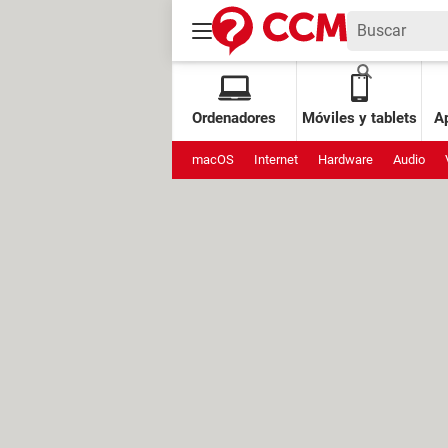
Ordenadores
Móviles y tablets
Ap
macOS
Internet
Hardware
Audio