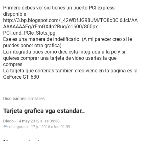
Bueno no se que mas datos técnicos generales poner mas,
Primero debes ver sio tienes un puerto PCI express
pero les puedo decir que mi computadora no tiene tarjeta
disponible
gráfica, es decir el monitor prende es por que tiene una
http://3.bp.blogspot.com/_42WDfJG98UM/TO8o0Ci6JcI/AA
tarjeta gráfica integrada a la tarjeta madre o a el procesador
AAAAAAAFg/rEmGX4p2Rug/s1600/800px-
(la verdad no se como es eso), pero es una tarjeta gráfica
PCI_und_PCIe_Slots.jpg
muy mala, en todo caso les voy a dar los datos técnicos de
Ese es una manera de indetificarlo. (A mi parecer creo si le
esta tarjeta gráfica:
puedes poner otra grafica)
La integrada pues como dice esta integrada a la pc y si
Tarjeta gráfica:
quieres comprar una tarjeta de video usarias la que
compres.
Nombre: Intel HD Graphics Family
La tarjeta que correrias tambien creo viene en la pagina es la
GeForce GT 630
Tipo de DAC: Internal
Memoria total aprox: 1696 MB
Discusiones similares
Modo de presentación: 1600 x 900 (32bits) (60 Hz)
Tarjeta grafica vga estandar..
Monitor: Monitor PnP genérico
Diego
-
14 may 2012 a las 09:38
dhiegodsb
-
17 jul 2016 a las 01:39
Ahora si no se que mas información importante poner, así
que si requieren mas información solo avísenme,