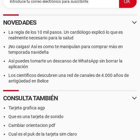
videojuegos).
5. Me podrían recomendar varias tarjetas gráficas para
videojuegos que le sirvan a mi computador.
NOVEDADES
La regla de los 10 mil pasos. Un cardiólogo explicó lo que es
Bueno no se que mas información poner y que mas
realmente necesario para la salud
interrogantes plantear pero básicamente se trata de eso, si
puedo ponerle una tarjeta gráfica, como ponérsela y cual
¡No caigas! Así es como te manipulan para comprar más en
ponerle, si se me ocurre algo mas les aviso y si requieren
temporada navideña
mas información avísenme, gracias de antemano y espero
Así puedes tomarte un descanso de WhatsApp sin borrar la
su pronta respuesta.
aplicación
Los científicos descubren una red de canales de 4.000 años de
antigüedad en Belice
CONSULTA TAMBIÉN
Tarjeta grafica agp
Que es una tarjeta de sonido
Cambiar orientacion pdf
Cual es el puk de la tarjeta sim claro