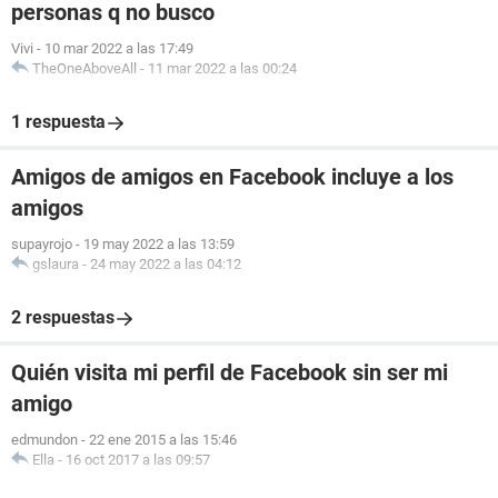
personas q no busco
Vivi
-
10 mar 2022 a las 17:49
TheOneAboveAll
-
11 mar 2022 a las 00:24
1 respuesta
Amigos de amigos en Facebook incluye a los
amigos
supayrojo
-
19 may 2022 a las 13:59
gslaura
-
24 may 2022 a las 04:12
2 respuestas
Quién visita mi perfil de Facebook sin ser mi
amigo
edmundon
-
22 ene 2015 a las 15:46
Ella
-
16 oct 2017 a las 09:57