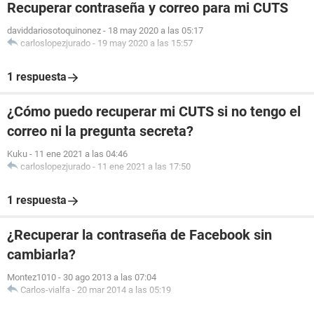
Recuperar contraseña y correo para mi CUTS
daviddariosotoquinonez
-
18 may 2020 a las 05:17
carloslopezjurado
-
19 may 2020 a las 15:57
1 respuesta
¿Cómo puedo recuperar mi CUTS si no tengo el
correo ni la pregunta secreta?
Kuku
-
11 ene 2021 a las 04:46
carloslopezjurado
-
11 ene 2021 a las 17:50
1 respuesta
¿Recuperar la contraseña de Facebook sin
cambiarla?
Montez1010
-
30 ago 2013 a las 07:04
Carlos-vialfa
-
20 mar 2014 a las 05:19