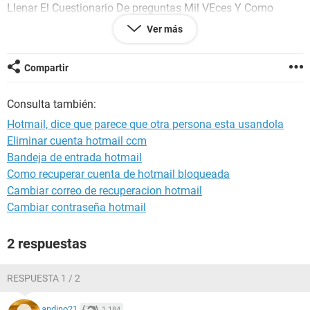
Llenar El Cuestionario De preguntas Mil VEces Y Como
Quiera Sigue Igual,. TAmbien Intente Restablecer LA
Ver más
Contraseña Y Cuando ME LLega el E-mail Al Otro Correo
Mio, CAmbio LA Contraseña Y Todo Pero Vuelve A Lo
Mismo!Es Un Correo De Trabajo Y Estoy Muy
Compartir
Apurada,Porque TEngo QUe Entregar Unos Documentos!
Ayuuda POr Fabor
Consulta también:
POr FAbor! Cual Quier sugerencia Es Aceptada!
Hotmail, dice que parece que otra persona esta usandola
Eliminar cuenta hotmail ccm
Grasias
Bandeja de entrada hotmail
Como recuperar cuenta de hotmail bloqueada
Cambiar correo de recuperacion hotmail
Cambiar contraseña hotmail
2 respuestas
RESPUESTA 1 / 2
andino21
1.184