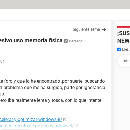
Siguiente Tema
¡SU
esivo uso memoria fisica
NEW
Cerrado
Noti
:04
e foro y que lo he encontrado ,por suerte, buscando
 el problema que me ha surgido, parte por ignorancia
go.
ro iba realmente lenta y tosca, con lo que intente
celerar-y-optimizar-windows-8/
mantenimiento-de-pc-con-windows-8/