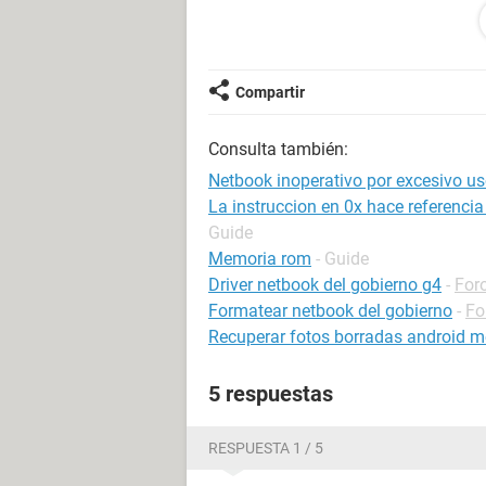
..cosa que ya había hecho con mi n
muy bien..
Lo que pasa es que su pc, cosa que 
Compartir
desconocimiento procedí a realizar 
Resultado: El ordenador se le ha vue
Consulta también:
alcance) de resolverlo.La CPU traba
que impide su funcionamiento. He pr
Netbook inoperativo por excesivo us
soluciona el problema..
La instruccion en 0x hace referenci
Guide
Agradecería vuestra ayuda
Memoria rom
- Guide
Driver netbook del gobierno g4
-
Foro
Formatear netbook del gobierno
-
Fo
Recuperar fotos borradas android m
5 respuestas
RESPUESTA 1 / 5