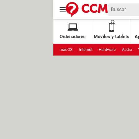
Ordenadores
Móviles y tablets
Ap
macOS
Internet
Hardware
Audio