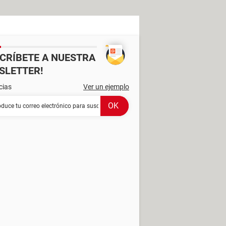
SCRÍBETE A NUESTRA
SLETTER!
cias
Ver un ejemplo