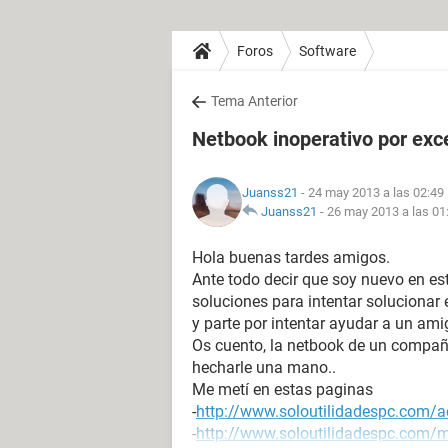
Foros
Software
Tema Anterior
Netbook inoperativo por exc
Juanss21
- 24 may 2013 a las 02:49
Juanss21
-
26 may 2013 a las 01
Hola buenas tardes amigos.
Ante todo decir que soy nuevo en est
soluciones para intentar solucionar
y parte por intentar ayudar a un ami
Os cuento, la netbook de un compañe
hecharle una mano..
Me metí en estas paginas
-
http://www.soloutilidadespc.com/a
-
http://www.soloutilidadespc.com/