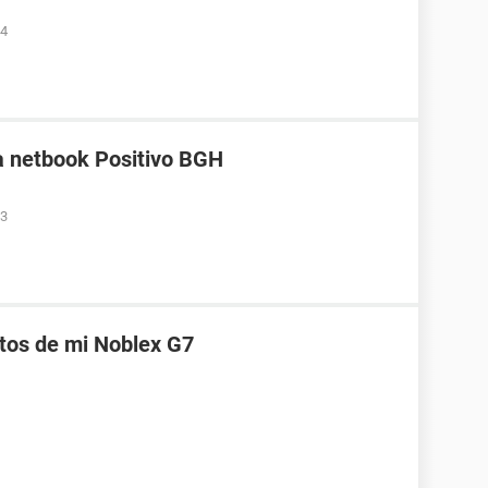
34
a netbook Positivo BGH
33
itos de mi Noblex G7