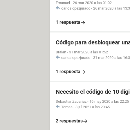
Emanuel
-
26 mar 2020 a las 01:02
carloslopezjurado
-
26 mar 2020 a las 13:
1 respuesta
Código para desbloquear un
Braian
-
31 mar 2020 a las 01:52
carloslopezjurado
-
31 mar 2020 a las 16:
1 respuesta
Necesito el código de 10 díg
SebastianZacariaz
-
16 may 2020 a las 22:25
Tomaa
-
8 jul 2021 a las 20:45
2 respuestas