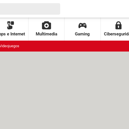
ps e Internet
Multimedia
Gaming
Cibersegurid
Videojuegos